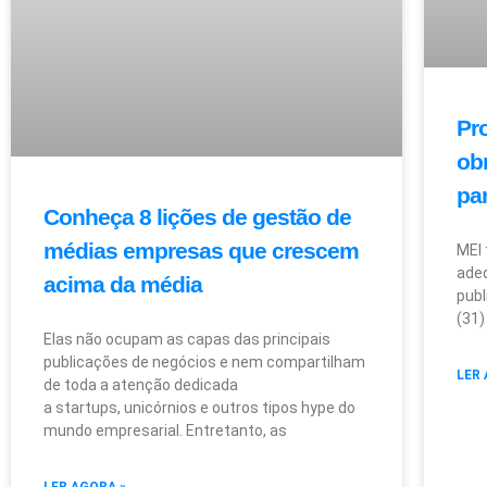
Pro
ob
pa
Conheça 8 lições de gestão de
médias empresas que crescem
MEI 
adeq
acima da média
publ
(31)
Elas não ocupam as capas das principais
publicações de negócios e nem compartilham
LER 
de toda a atenção dedicada
a startups, unicórnios e outros tipos hype do
mundo empresarial. Entretanto, as
LER AGORA »