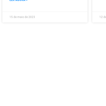
15 de maio de 2023
12 de
Onde ficamos
Rua Padre Bernardo Freuser, 100, Sala 103 - Centro
Tubarão – SC
E-mail: contato@efigesistemas.com.br
Comercial: (48) 99688-8819