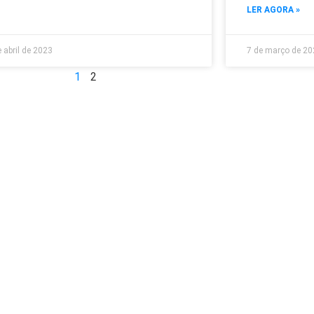
LER AGORA »
 abril de 2023
7 de março de 20
1
2
Links úteis
Acesso rápid
Trabalhe Conosco
Efige Connect 
Sobre Nós
Efige Services
Contato
Efige+1 | Pro
Política de Privacidade
Blog
Funcionalidad